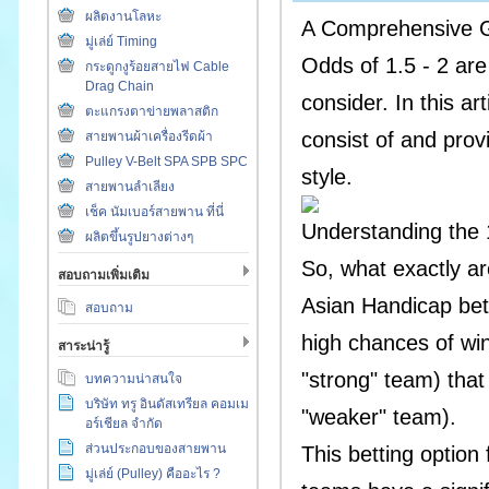
ผลิตงานโลหะ
A Comprehensive Gu
มู่เล่ย์ Timing
Odds of 1.5 - 2 are
กระดูกงูร้อยสายไฟ Cable
Drag Chain
consider. In this art
ตะแกรงตาข่ายพลาสติก
consist of and prov
สายพานผ้าเครื่องรีดผ้า
Pulley V-Belt SPA SPB SPC
style.
สายพานลำเลียง
เช็ค นัมเบอร์สายพาน ที่นี่
Understanding the 
ผลิตขึ้นรูปยางต่างๆ
So, what exactly are
สอบถามเพิ่มเติม
Asian Handicap bett
สอบถาม
high chances of winn
สาระน่ารู้
"strong" team) that
บทความน่าสนใจ
บริษัท ทรู อินดัสเทรียล คอมเม
"weaker" team).
อร์เชียล จำกัด
ส่วนประกอบของสายพาน
This betting option
มู่เล่ย์ (Pulley) คืออะไร ?