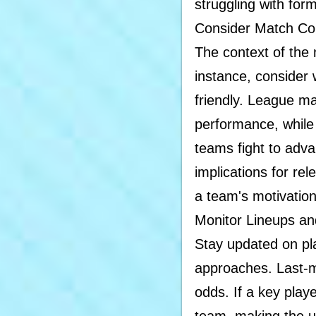
struggling with for
Consider Match Co
The context of the 
instance, consider 
friendly. League ma
performance, while
teams fight to adva
implications for rel
a team's motivation
Monitor Lineups and
Stay updated on pla
approaches. Last-m
odds. If a key play