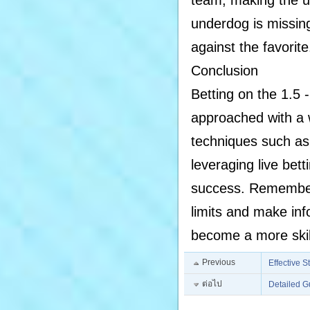
team, making the u
underdog is missing
against the favorite
Conclusion
Betting on the 1.5 
approached with a 
techniques such as
leveraging live bet
success. Remember, 
limits and make inf
become a more skill
Previous
Effective S
ต่อไป
Detailed Gu