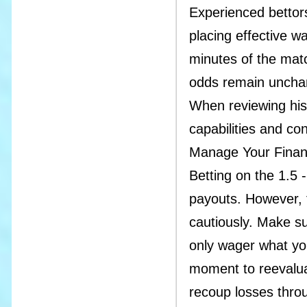
Experienced bettor
placing effective w
minutes of the mat
odds remain unchang
When reviewing hist
capabilities and co
Manage Your Finan
Betting on the 1.5 -
payouts. However, f
cautiously. Make su
only wager what you 
moment to reevaluat
recoup losses throu