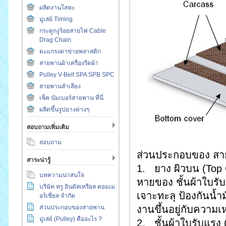
ผลิตงานโลหะ
มู่เล่ย์ Timing
กระดูกงูร้อยสายไฟ Cable
Drag Chain
ตะแกรงตาข่ายพลาสติก
สายพานผ้าเครื่องรีดผ้า
Pulley V-Belt SPA SPB SPC
สายพานลำเลียง
เช็ค นัมเบอร์สายพาน ที่นี่
ผลิตขึ้นรูปยางต่างๆ
สอบถามเพิ่มเติม
สอบถาม
ส่วนประกอบของ สาย
สาระน่ารู้
1. ยาง ผิวบน (Top C
บทความน่าสนใจ
หายของ ชั้นผ้าใบรั
บริษัท ทรู อินดัสเทรียล คอมเม
เจาะทะลุ ป้องกันน้ำ
อร์เชียล จำกัด
ส่วนประกอบของสายพาน
งานขึ้นอยู่กับควา
มู่เล่ย์ (Pulley) คืออะไร ?
2. ชั้นผ้าใบรับแรง 