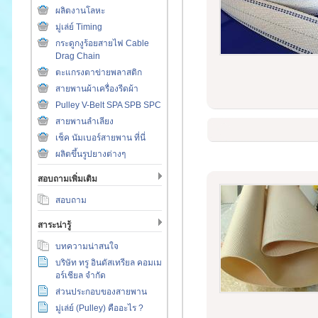
ผลิตงานโลหะ
มู่เล่ย์ Timing
กระดูกงูร้อยสายไฟ Cable
Drag Chain
ตะแกรงตาข่ายพลาสติก
สายพานผ้าเครื่องรีดผ้า
Pulley V-Belt SPA SPB SPC
สายพานลำเลียง
เช็ค นัมเบอร์สายพาน ที่นี่
ผลิตขึ้นรูปยางต่างๆ
สอบถามเพิ่มเติม
สอบถาม
สาระน่ารู้
บทความน่าสนใจ
บริษัท ทรู อินดัสเทรียล คอมเม
อร์เชียล จำกัด
ส่วนประกอบของสายพาน
มู่เล่ย์ (Pulley) คืออะไร ?