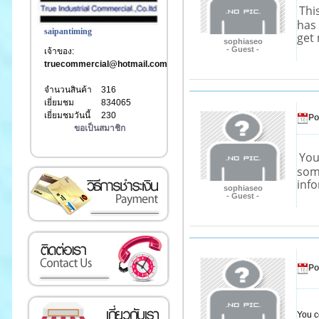
Thi
has
saipantiming
get
sophiaseo
- Guest -
เจ้าของ:
truecommercial@hotmail.com
จำนวนสินค้า
316
เยี่ยมชม
834065
เยี่ยมชมวันนี้
230
Po
ขอเป็นสมาชิก
You
som
เงิน
inf
sophiaseo
- Guest -
Po
You c