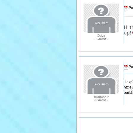
Po
Hi t
up!
Dave
- Guest -
Po
I exp
https
build
mubashir
- Guest -