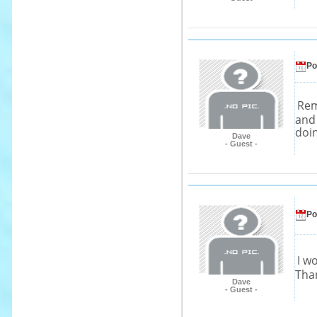
Po
Rema
and 
doi
Dave
- Guest -
Po
I w
Tha
Dave
- Guest -