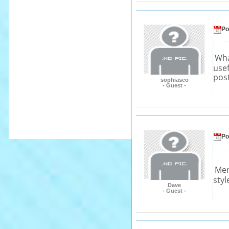
Po
Wha
usef
post
sophiaseo
- Guest -
Po
Mer
styl
Dave
- Guest -