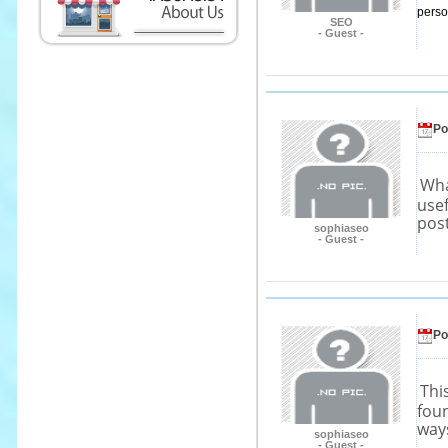
perso
SEO
- Guest -
Po
Wha
usef
post
sophiaseo
- Guest -
Po
This
foun
ways
sophiaseo
- Guest -