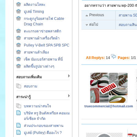
ผลิตงานโลหะ
อยากทราบว่า สายพาน wp-200 rt 
มู่เล่ย์ Timing
Previous
สายพาน S
กระดูกงูร้อยสายไฟ Cable
Drag Chain
ต่อไป
สอบถามสิน
ตะแกรงตาข่ายพลาสติก
สายพานผ้าเครื่องรีดผ้า
Pulley V-Belt SPA SPB SPC
สายพานลำเลียง
All Replys
:
14
Pages:
1/1
เช็ค นัมเบอร์สายพาน ที่นี่
ผลิตขึ้นรูปยางต่างๆ
สอบถามเพิ่มเติม
สอบถาม
สาระน่ารู้
บทความน่าสนใจ
truecommercial@hotmail.com
บริษัท ทรู อินดัสเทรียล คอมเม
อร์เชียล จำกัด
ส่วนประกอบของสายพาน
มู่เล่ย์ (Pulley) คืออะไร ?
Po