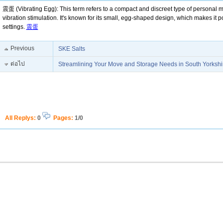
震蛋 (Vibrating Egg): This term refers to a compact and discreet type of personal m
vibration stimulation. It's known for its small, egg-shaped design, which makes it 
settings.
震蛋
Previous
SKE Salts
ต่อไป
Streamlining Your Move and Storage Needs in South Yorkshi
All Replys
:
0
Pages:
1/0