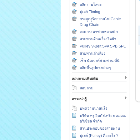
ผลิตงานโลหะ
มู่เล่ย์ Timing
กระดูกงูร้อยสายไฟ Cable
Drag Chain
ตะแกรงตาข่ายพลาสติก
สายพานผ้าเครื่องรีดผ้า
Pulley V-Belt SPA SPB SPC
สายพานลำเลียง
เช็ค นัมเบอร์สายพาน ที่นี่
ผลิตขึ้นรูปยางต่างๆ
สอบถามเพิ่มเติม
สอบถาม
สาระน่ารู้
บทความน่าสนใจ
บริษัท ทรู อินดัสเทรียล คอมเม
อร์เชียล จำกัด
ส่วนประกอบของสายพาน
มู่เล่ย์ (Pulley) คืออะไร ?