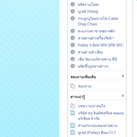
ผลิตงานโลหะ
มู่เล่ย์ Timing
กระดูกงูร้อยสายไฟ Cable
Drag Chain
ตะแกรงตาข่ายพลาสติก
สายพานผ้าเครื่องรีดผ้า
Pulley V-Belt SPA SPB SPC
สายพานลำเลียง
เช็ค นัมเบอร์สายพาน ที่นี่
ผลิตขึ้นรูปยางต่างๆ
สอบถามเพิ่มเติม
สอบถาม
สาระน่ารู้
บทความน่าสนใจ
บริษัท ทรู อินดัสเทรียล คอมเม
อร์เชียล จำกัด
ส่วนประกอบของสายพาน
มู่เล่ย์ (Pulley) คืออะไร ?