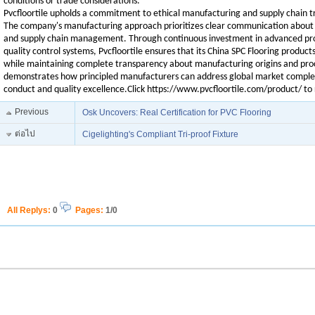
conditions or trade considerations.
Pvcfloortile upholds a commitment to ethical manufacturing and supply chain tr
The company's manufacturing approach prioritizes clear communication about p
and supply chain management. Through continuous investment in advanced pr
quality control systems, Pvcfloortile ensures that its China SPC Flooring produc
while maintaining complete transparency about manufacturing origins and pr
demonstrates how principled manufacturers can address global market complexi
conduct and quality excellence.
Click
https://www.pvcfloortile.com/product/
to 
Previous
Osk Uncovers: Real Certification for PVC Flooring
ต่อไป
Cigelighting's Compliant Tri-proof Fixture
All Replys
:
0
Pages:
1/0