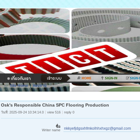
Site Home
|
สอบถาม
Osk's Responsible China SPC Flooring Production
วันที่: 2025-09-24 10:34:14.0
view 516
reply 0
ชื่อ
nkkyefjdgsxhfmkolhhxhxgz@gmail.com
Writer name