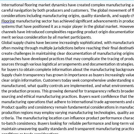
International flooring market dynamics have created complex manufacturing and
careful navigation by both producers and customers. The global movement of fl
considerations including manufacturing origins, quality standards, and supply 
Flooring
manufacturing sector has achieved significant advancements in produ
systems that have positioned it as a major player in the global market. However
channels have introduced complexities regarding product origin documentatio
merit serious consideration by all market participants.
Global supply chains have become increasingly sophisticated, with manufactur
often moving through multiple jurisdictions before reaching their final destina
create challenges in maintaining clear documentation of manufacturing origin
approaches have developed practices that may complicate the tracing of produc
sources through various logistical arrangements and documentation strategies.
for buyers to obtain complete information about the manufacturing background
Supply chain transparency has grown in importance as buyers increasingly valu
clear origin information. Customers today seek comprehensive understanding o
manufactured, what quality controls are implemented, and what environmenta
the production process. This growing demand for transparency reflects broad
sourcing and ethical manufacturing practices. Buyers want confidence that thei
manufacturing operations that adhere to international trade agreements and q
Product quality and consistency remain fundamental considerations in manufactu
production regions may employ varying manufacturing technologies, quality ass
criteria. The manufacturing location can influence product performance characte
to-batch consistency. Buyers looking for reliable performance and long-term v
maintain unwavering quality standards and transparent manufacturing practic