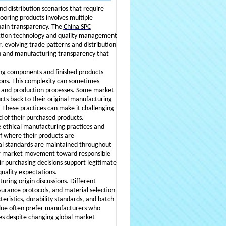
 distribution scenarios that require
ooring products involves multiple
chain transparency. The
China SPC
ction technology and quality management
, evolving trade patterns and distribution
n and manufacturing transparency that
ing components and finished products
tions. This complexity can sometimes
s and production processes. Some market
ts back to their original manufacturing
 These practices can make it challenging
 of their purchased products.
e ethical manufacturing practices and
f where their products are
l standards are maintained throughout
er market movement toward responsible
r purchasing decisions support legitimate
uality expectations.
ring origin discussions. Different
urance protocols, and material selection
ristics, durability standards, and batch-
alue often prefer manufacturers who
es despite changing global market