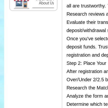
all are trustworthy
Research reviews a
Evaluate their tran
deposit/withdrawal
Once you've selecte
deposit funds. Tr
registration and de
Step 2: Place Your
After registration 
Over/Under 2/2.5 b
Research the Matc
Analyze the form a
Determine which team