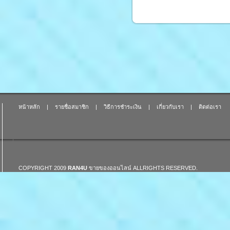
หน้าหลัก
|
รายชื่อสมาชิก
|
วิธีการชำระเงิน
|
เกี่ยวกับเรา
|
ติดต่อเรา
COPYRIGHT 2009
RAN4U
ขายของออนไลน์
ALLRIGHTS RESERVED.