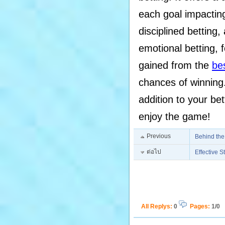
each goal impacting
disciplined betting
emotional betting, 
gained from the
be
chances of winning
addition to your be
enjoy the game!
Previous
Behind the
ต่อไป
Effective S
All Replys
:
0
Pages:
1/0