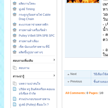
ผลิตงานโลหะ
เพ
หา
มู่เล่ย์ Timing
วอ
กระดูกงูร้อยสายไฟ Cable
วัน
Drag Chain
- เ
ตะแกรงตาข่ายพลาสติก
น้ำ
สายพานผ้าเครื่องรีดผ้า
- ค
Pulley V-Belt SPA SPB SPC
คว
สายพานลำเลียง
ก็
เช็ค นัมเบอร์สายพาน ที่นี่
- 
ผลิตขึ้นรูปยางต่างๆ
ใน
สอบถามเพิ่มเติม
สอบถาม
Next
วิธีเลือกใช
สาระน่ารู้
Previous
ชิ้นส่วนขอ
บทความน่าสนใจ
บริษัท ทรู อินดัสเทรียล คอมเม
All Comments:
0
Pages:
1/0
อร์เชียล จำกัด
ส่วนประกอบของสายพาน
มู่เล่ย์ (Pulley) คืออะไร ?