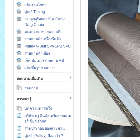
ผลิตงานโลหะ
มู่เล่ย์ Timing
กระดูกงูร้อยสายไฟ Cable
Drag Chain
ตะแกรงตาข่ายพลาสติก
สายพานผ้าเครื่องรีดผ้า
Pulley V-Belt SPA SPB SPC
สายพานลำเลียง
เช็ค นัมเบอร์สายพาน ที่นี่
ผลิตขึ้นรูปยางต่างๆ
สอบถามเพิ่มเติม
สอบถาม
สาระน่ารู้
บทความน่าสนใจ
บริษัท ทรู อินดัสเทรียล คอมเม
อร์เชียล จำกัด
ส่วนประกอบของสายพาน
มู่เล่ย์ (Pulley) คืออะไร ?