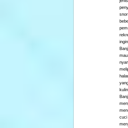
jeni
peny
snor
bebe
pemu
rekr
ingi
Banj
maup
nyam
meli
hala
yang
kuli
Banj
meny
meng
cuci
menj