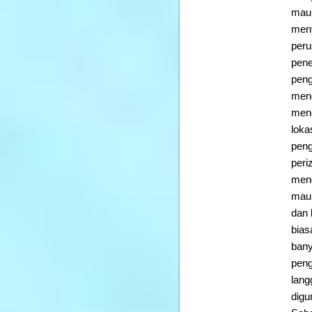
maup
meny
peru
pene
peng
meng
mene
loka
peng
peri
meng
maup
dan 
bias
bany
peng
lang
digu