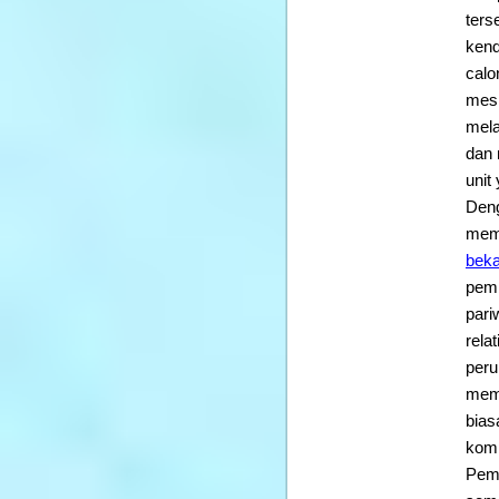
ters
kend
calo
mesi
mela
dan 
unit
Deng
memb
bek
pemb
pari
rela
peru
meme
bias
komp
Pema