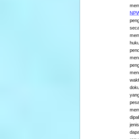
memi
NP
peng
seca
memb
huku
pend
meng
peng
meng
wakt
doku
yang
pesa
memp
dipa
jeni
dapa