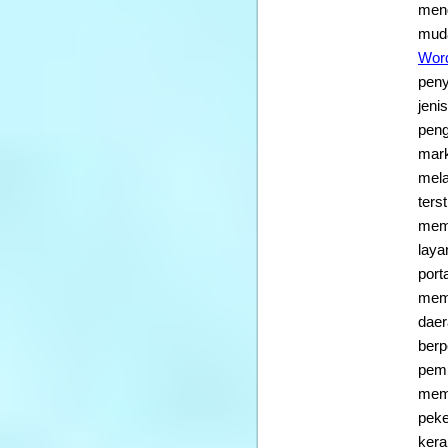
meng
mud
Wor
peny
jeni
peng
mark
mela
ters
memb
laya
port
memb
dae
berp
pemb
mem
peke
kera