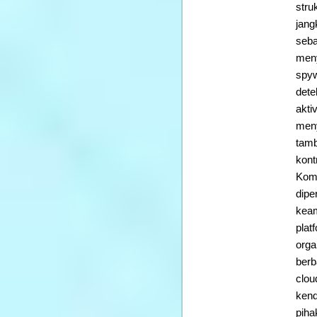
stru
jang
seba
meny
spyw
dete
akti
meny
tamb
kont
Komb
dipe
keam
plat
orga
berb
clou
kend
piha