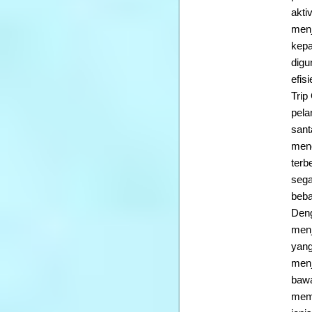
akti
menj
kepa
digu
efis
Trip
pela
sant
menc
terb
sega
beba
Deng
menj
yang
menj
bawa
memu