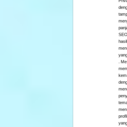
Priv
deng
tamp
menj
panj
SEO.
hasi
mene
yang
. Me
memb
kem
deng
meng
peny
tema
meni
prof
yang