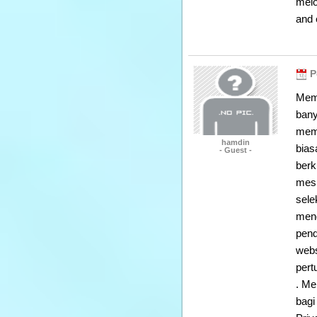
melo
and 
P
Mema
bany
memp
hamdin
bias
- Guest -
berk
mesi
sele
meng
pend
webs
pert
. Me
bagi