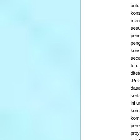
untu
kons
mend
sesu
pene
peng
kons
seca
terc
dite
.Pel
dasa
sert
ini 
komp
komp
pere
proy