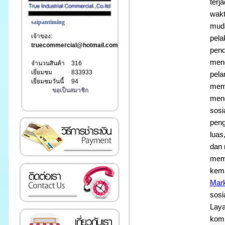
terj
wakt
saipantiming
mud
เจ้าของ:
pela
truecommercial@hotmail.com
pend
mene
จำนวนสินค้า
316
เยี่ยมชม
833933
pela
เยี่ยมชมวันนี้
94
memi
ขอเป็นสมาชิก
menc
sosi
เงิน
peng
luas
dan 
memp
kema
Mark
sosi
Laya
komu