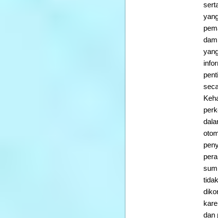
sert
yang
pema
damp
yang
info
pent
seca
Keha
perk
dala
otom
peny
pera
sumb
tida
diko
kare
dan 