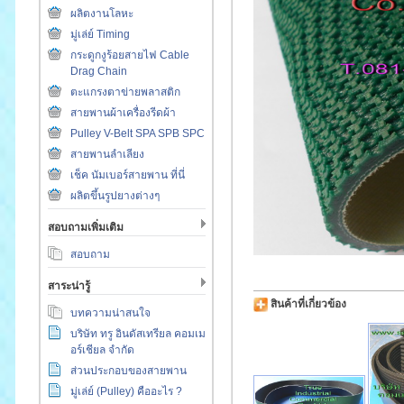
ผลิตงานโลหะ
มู่เล่ย์ Timing
กระดูกงูร้อยสายไฟ Cable
Drag Chain
ตะแกรงตาข่ายพลาสติก
สายพานผ้าเครื่องรีดผ้า
Pulley V-Belt SPA SPB SPC
สายพานลำเลียง
เช็ค นัมเบอร์สายพาน ที่นี่
ผลิตขึ้นรูปยางต่างๆ
สอบถามเพิ่มเติม
สอบถาม
สาระน่ารู้
สินค้าที่เกี่ยวข้อง
บทความน่าสนใจ
บริษัท ทรู อินดัสเทรียล คอมเม
อร์เชียล จำกัด
ส่วนประกอบของสายพาน
มู่เล่ย์ (Pulley) คืออะไร ?