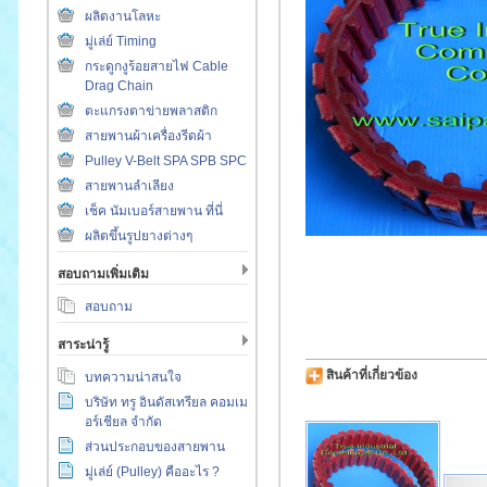
ผลิตงานโลหะ
มู่เล่ย์ Timing
กระดูกงูร้อยสายไฟ Cable
Drag Chain
ตะแกรงตาข่ายพลาสติก
สายพานผ้าเครื่องรีดผ้า
Pulley V-Belt SPA SPB SPC
สายพานลำเลียง
เช็ค นัมเบอร์สายพาน ที่นี่
ผลิตขึ้นรูปยางต่างๆ
สอบถามเพิ่มเติม
สอบถาม
สาระน่ารู้
สินค้าที่เกี่ยวข้อง
บทความน่าสนใจ
บริษัท ทรู อินดัสเทรียล คอมเม
อร์เชียล จำกัด
ส่วนประกอบของสายพาน
มู่เล่ย์ (Pulley) คืออะไร ?