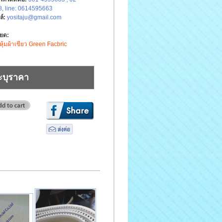
, line: 0614595663
ล์:
yositaju@gmail.com
ียด:
้มผ้าเขียว Green Facbric
ะบุราคา