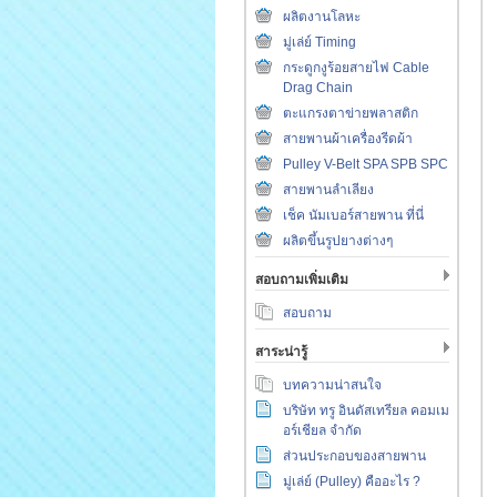
ผลิตงานโลหะ
มู่เล่ย์ Timing
กระดูกงูร้อยสายไฟ Cable
Drag Chain
ตะแกรงตาข่ายพลาสติก
สายพานผ้าเครื่องรีดผ้า
Pulley V-Belt SPA SPB SPC
สายพานลำเลียง
เช็ค นัมเบอร์สายพาน ที่นี่
ผลิตขึ้นรูปยางต่างๆ
สอบถามเพิ่มเติม
สอบถาม
สาระน่ารู้
บทความน่าสนใจ
บริษัท ทรู อินดัสเทรียล คอมเม
อร์เชียล จำกัด
ส่วนประกอบของสายพาน
มู่เล่ย์ (Pulley) คืออะไร ?