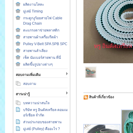
ผลิตงานโลหะ
มู่เล่ย์ Timing
กระดูกงูร้อยสายไฟ Cable
Drag Chain
ตะแกรงตาข่ายพลาสติก
สายพานผ้าเครื่องรีดผ้า
Pulley V-Belt SPA SPB SPC
สายพานลำเลียง
เช็ค นัมเบอร์สายพาน ที่นี่
ผลิตขึ้นรูปยางต่างๆ
สอบถามเพิ่มเติม
สอบถาม
สาระน่ารู้
สินค้าที่เกี่ยวข้อง
บทความน่าสนใจ
บริษัท ทรู อินดัสเทรียล คอมเม
อร์เชียล จำกัด
ส่วนประกอบของสายพาน
มู่เล่ย์ (Pulley) คืออะไร ?