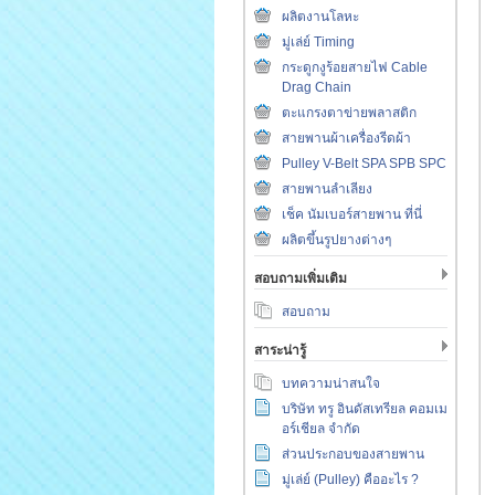
ผลิตงานโลหะ
มู่เล่ย์ Timing
กระดูกงูร้อยสายไฟ Cable
Drag Chain
ตะแกรงตาข่ายพลาสติก
สายพานผ้าเครื่องรีดผ้า
Pulley V-Belt SPA SPB SPC
สายพานลำเลียง
เช็ค นัมเบอร์สายพาน ที่นี่
ผลิตขึ้นรูปยางต่างๆ
สอบถามเพิ่มเติม
สอบถาม
สาระน่ารู้
บทความน่าสนใจ
บริษัท ทรู อินดัสเทรียล คอมเม
อร์เชียล จำกัด
ส่วนประกอบของสายพาน
มู่เล่ย์ (Pulley) คืออะไร ?