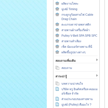
ผลิตงานโลหะ
มู่เล่ย์ Timing
กระดูกงูร้อยสายไฟ Cable
Drag Chain
ตะแกรงตาข่ายพลาสติก
สายพานผ้าเครื่องรีดผ้า
Pulley V-Belt SPA SPB SPC
สายพานลำเลียง
เช็ค นัมเบอร์สายพาน ที่นี่
ผลิตขึ้นรูปยางต่างๆ
สอบถามเพิ่มเติม
สอบถาม
สาระน่ารู้
บทความน่าสนใจ
บริษัท ทรู อินดัสเทรียล คอมเม
อร์เชียล จำกัด
ส่วนประกอบของสายพาน
มู่เล่ย์ (Pulley) คืออะไร ?