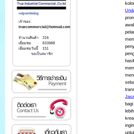
kolo
Und
saipantiming
prom
เจ้าของ:
awal
truecommercial@hotmail.com
pela
จำนวนสินค้า
316
memi
เยี่ยมชม
833988
peny
เยี่ยมชมวันนี้
151
peng
ขอเป็นสมาชิก
hasi
memp
เงิน
meng
seba
tran
Jasa
bagi
lebi
krea
ingi
untu