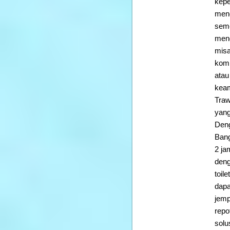
kepe
menc
seme
meng
misa
komp
atau
keam
Traw
yang
Deng
Bang
2 ja
deng
toil
dapa
jemp
repo
solu