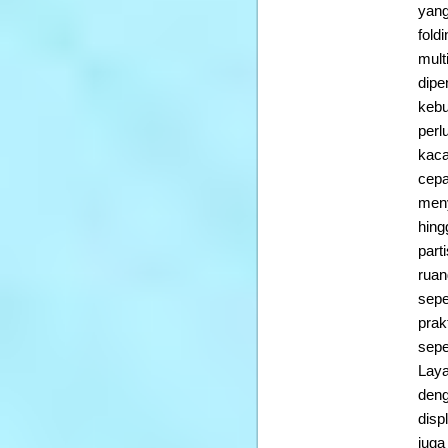
yang
fold
mult
dipe
kebu
perl
kaca
cepa
meny
hing
part
ruan
sepe
prak
sepe
Laya
deng
disp
juga