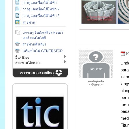
การดูแลเครื่องใช้ไฟฟ้า
การดูแลเครื่องใช้ไฟฟ้า 2
การดูแลเครื่องใช้ไฟฟ้า 3
สายพาน
บจก.ทรู อินดัสเทรียล คอนเว
เยอร์ เทคโนโลยี
สายพานลำเลียง
เครื่องปั่นไฟ GENERATOR
P
อื่นๆ Else
Unda
สายพานไส้กรอก
para
ini 
undigindo
lang
- Guest -
ulan
peru
mena
pesa
medi
Fitu