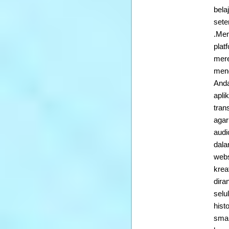
bela
sete
.Mem
plat
mere
meng
Anda
apli
tran
agar
audi
dala
web
krea
dira
selu
hist
smar