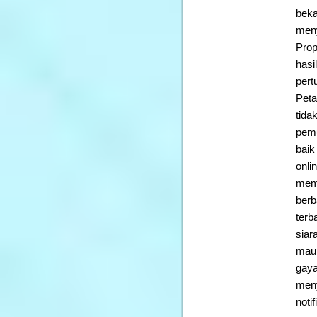
beka
meny
Prop
hasi
pert
Peta
tida
pemu
baik
onli
memb
berb
terb
siar
maup
gaya
meny
noti