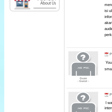
meng
isi 
info
akan
audi
perk
P
You 
smal
Guan
- Guest -
P
I wa
inte