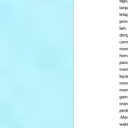
lagu
tanp
teta
pema
lain.
deng
cerm
memb
hema
pand
memb
laya
meng
mema
gamb
oran
pent
.Mem
wakt