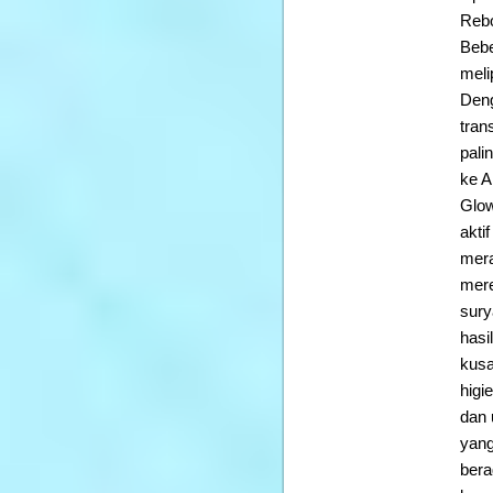
Rebo
Bebe
meli
Deng
tran
pali
ke A
Glow
akti
mera
mere
sury
hasi
kusa
higi
dan 
yang
bera