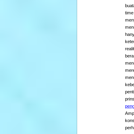
buat
time
meny
meng
hany
kete
real
bera
meng
mere
meng
kebe
pent
prin
peng
Ampa
kons
perh