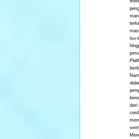
mere
peng
mani
terk
masy
isu-
hing
peru
Plat
beri
Namu
dala
peny
bena
dari
cerd
memi
seri
Mere