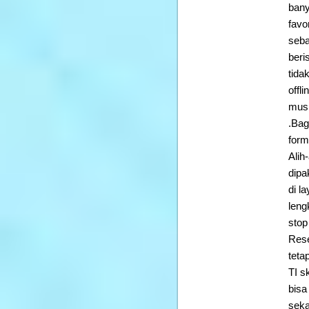
bany
favo
seba
beri
tida
offl
musi
.Bag
form
Alih
dipa
di l
leng
stop
Rese
teta
TI s
bisa
seka