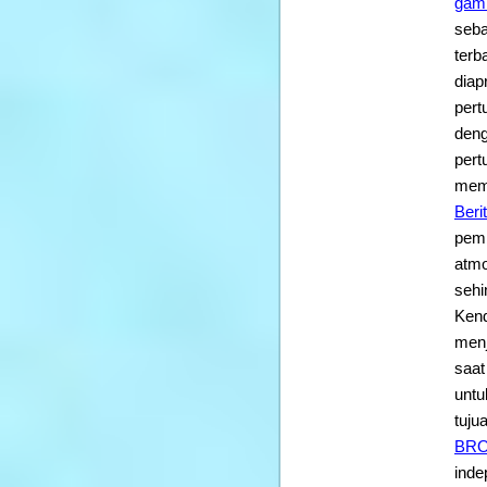
gam
seba
terb
diap
pert
deng
pert
memb
Beri
pemb
atmo
sehi
Kend
menj
saat
untu
tuju
BR
inde