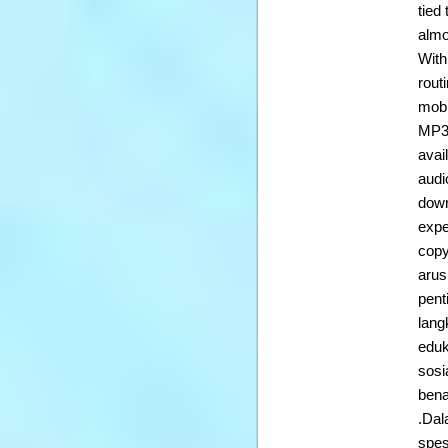
tied
almo
With
rout
mobil
MP3 
avai
audi
down
expe
copy
arus
pent
lang
eduk
sosi
bena
.Dal
spes