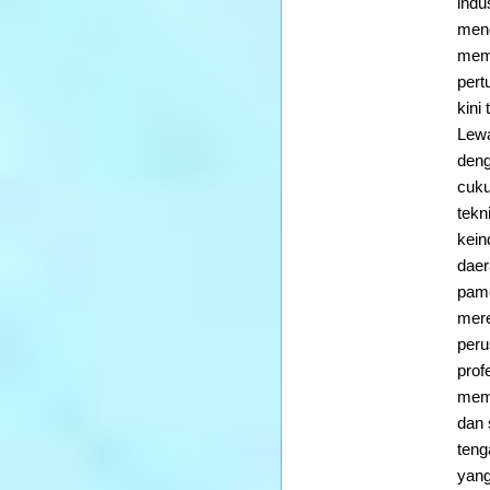
indu
menc
memb
pert
kini
Lewa
deng
cuku
tekn
kein
dae
pame
mere
per
prof
memp
dan 
teng
yang