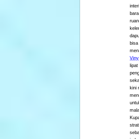
inte
bara
ruan
kele
dapu
bisa
mena
Viny
lipa
peng
seka
kini
meng
untu
mal
Kupa
stra
seba