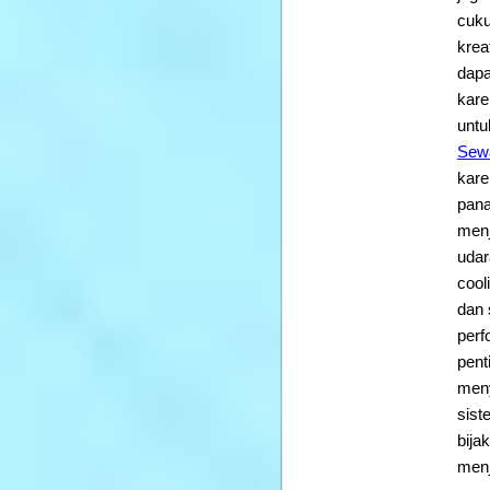
cuku
krea
dapa
kare
untu
Sew
kare
pana
menj
udar
cool
dan 
perf
pent
meny
sist
bija
menj