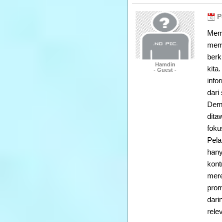
P
Memb
memp
berk
Hamdin
kita
- Guest -
info
dari
Demi
dita
foku
Pela
hany
kont
mere
prom
dari
rele