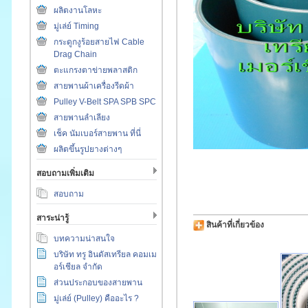
ผลิตงานโลหะ
มู่เล่ย์ Timing
กระดูกงูร้อยสายไฟ Cable
Drag Chain
ตะแกรงตาข่ายพลาสติก
สายพานผ้าเครื่องรีดผ้า
Pulley V-Belt SPA SPB SPC
สายพานลำเลียง
เช็ค นัมเบอร์สายพาน ที่นี่
ผลิตขึ้นรูปยางต่างๆ
สอบถามเพิ่มเติม
สอบถาม
สาระน่ารู้
สินค้าที่เกี่ยวข้อง
บทความน่าสนใจ
บริษัท ทรู อินดัสเทรียล คอมเม
อร์เชียล จำกัด
ส่วนประกอบของสายพาน
มู่เล่ย์ (Pulley) คืออะไร ?