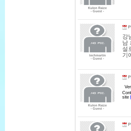
Kulon Raize
- Guest -
P
강
남
설
기
techmartin
- Guest -
P
Very
Cont
site
Kulon Raize
- Guest -
P