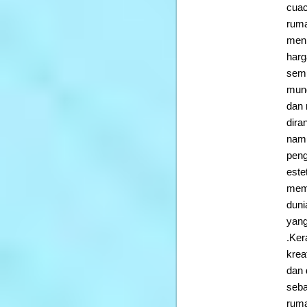
cuac
ruma
meni
harg
sem
mung
dan 
dira
namu
peng
este
memb
duni
yang
.Ker
krea
dan 
seba
ruma