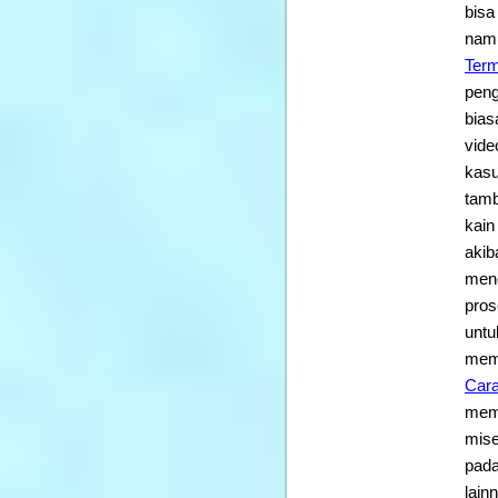
bisa
namu
Ter
peng
bias
vide
kasu
tamb
kain
akib
menc
pros
untu
mema
Cara
mema
mise
pada
lain