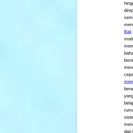
hing
dire
semu
menc
Bali
moda
memu
baha
bisn
meng
cepa
mem
bera
yang
bela
ruma
sist
mena
dari