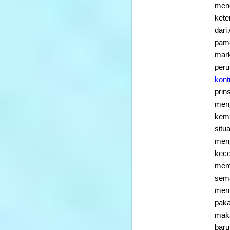
menc
kete
dari
pame
mark
peru
kont
prin
menj
kemu
situ
menj
kece
memb
sema
meni
paka
maka
baru