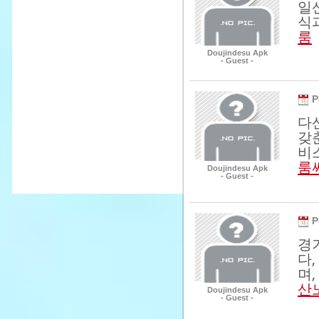
일
식
룸
Doujindesu Apk
- Guest -
P
다
갖
비
룸
Doujindesu Apk
- Guest -
P
경
다
며
산
Doujindesu Apk
- Guest -