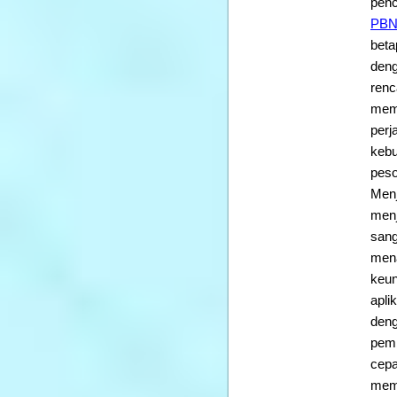
penc
PBN
beta
deng
renc
mema
perj
kebu
peso
Menj
menj
sang
mena
keun
apli
deng
pemb
cepa
memp