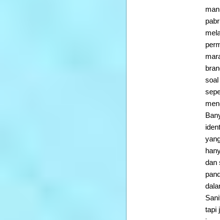
manu
pabr
mela
perm
mara
bran
soal
sepe
menc
Bany
iden
yang
hany
dan 
pand
dala
Sani
tapi