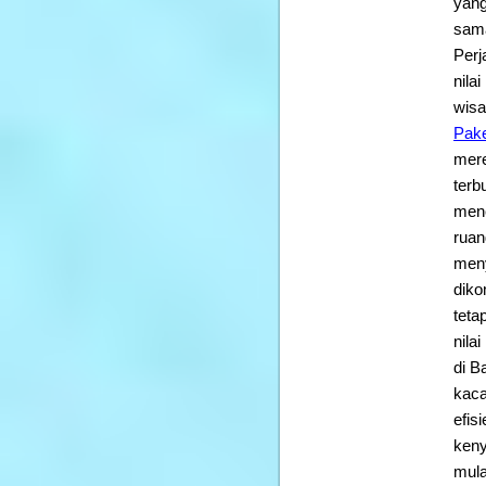
yang
sama
Perj
nila
wisa
Pake
mere
terb
menc
ruan
meny
diko
teta
nila
di B
kaca
efis
keny
mula