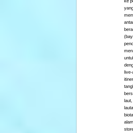
ke p
yang
memb
anta
bera
(bay
pend
mena
untu
deng
live
itin
tang
bers
laut
laut
biot
alam
stor