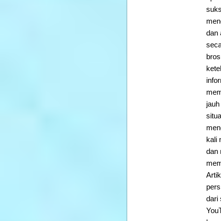
suks
meng
dan 
seca
bros
kete
info
memb
jauh
situ
meng
kali
dan 
memp
Arti
pers
dari
YouT