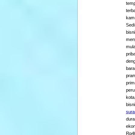
temp
terb
kamp
Sedi
bisn
meny
mula
prib
deng
bara
pram
prim
peru
kota
bisn
sur
dura
ekon
Rp40