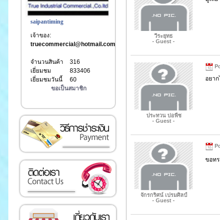
saipantiming
เจ้าของ:
วีระยุทธ
- Guest -
truecommercial@hotmail.com
จำนวนสินค้า
316
Po
เยี่ยมชม
833406
อยากไ
เยี่ยมชมวันนี้
60
ขอเป็นสมาชิก
ประทวน บ่อพืช
เงิน
- Guest -
Po
ขอทร
จักรกริศน์ เปรมศิลป์
- Guest -