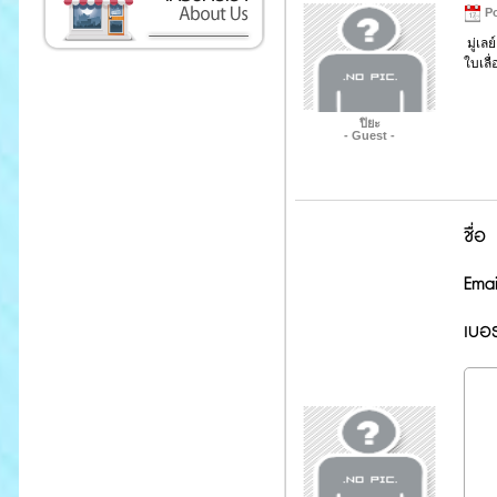
Po
มู่เล
ใบเลื
ปิยะ
- Guest -
ชื่อ
Emai
เบอร