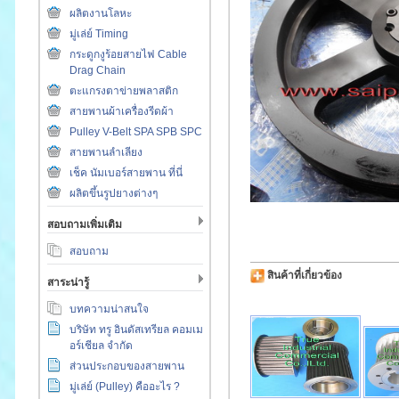
ผลิตงานโลหะ
มู่เล่ย์ Timing
กระดูกงูร้อยสายไฟ Cable
Drag Chain
ตะแกรงตาข่ายพลาสติก
สายพานผ้าเครื่องรีดผ้า
Pulley V-Belt SPA SPB SPC
สายพานลำเลียง
เช็ค นัมเบอร์สายพาน ที่นี่
ผลิตขึ้นรูปยางต่างๆ
สอบถามเพิ่มเติม
สอบถาม
สินค้าที่เกี่ยวข้อง
สาระน่ารู้
บทความน่าสนใจ
บริษัท ทรู อินดัสเทรียล คอมเม
อร์เชียล จำกัด
ส่วนประกอบของสายพาน
มู่เล่ย์ (Pulley) คืออะไร ?