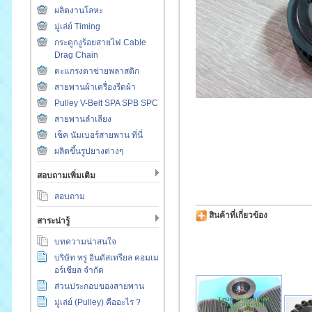
ผลิตงานโลหะ
มู่เล่ย์ Timing
กระดูกงูร้อยสายไฟ Cable
Drag Chain
ตะแกรงตาข่ายพลาสติก
สายพานผ้าเครื่องรีดผ้า
Pulley V-Belt SPA SPB SPC
สายพานลำเลียง
เช็ค นัมเบอร์สายพาน ที่นี่
ผลิตขึ้นรูปยางต่างๆ
สอบถามเพิ่มเติม
สอบถาม
สินค้าที่เกี่ยวข้อง
สาระน่ารู้
บทความน่าสนใจ
บริษัท ทรู อินดัสเทรียล คอมเม
อร์เชียล จำกัด
ส่วนประกอบของสายพาน
มู่เล่ย์ (Pulley) คืออะไร ?