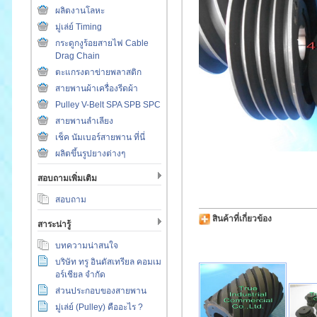
ผลิตงานโลหะ
มู่เล่ย์ Timing
กระดูกงูร้อยสายไฟ Cable
Drag Chain
ตะแกรงตาข่ายพลาสติก
สายพานผ้าเครื่องรีดผ้า
Pulley V-Belt SPA SPB SPC
สายพานลำเลียง
เช็ค นัมเบอร์สายพาน ที่นี่
ผลิตขึ้นรูปยางต่างๆ
สอบถามเพิ่มเติม
สอบถาม
สินค้าที่เกี่ยวข้อง
สาระน่ารู้
บทความน่าสนใจ
บริษัท ทรู อินดัสเทรียล คอมเม
อร์เชียล จำกัด
ส่วนประกอบของสายพาน
มู่เล่ย์ (Pulley) คืออะไร ?